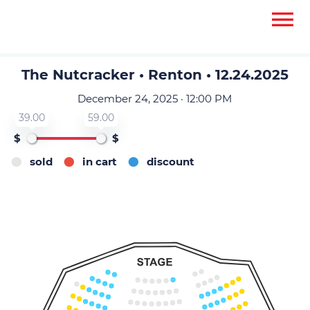
None
None
The Nutcracker • Renton • 12.24.2025
December 24, 2025 · 12:00 PM
39.00
59.00
$
$
sold
in cart
discount
4
3
2
1
8
7
14
101
106
6
102
105
5
104
103
12
4
3
11
2
10
1
9
8
7
101
107
14
6
106
102
5
103
105
104
4
3
12
11
2
1
10
9
8
7
101
108
6
102
107
103
106
14
5
104
105
4
3
12
2
11
1
10