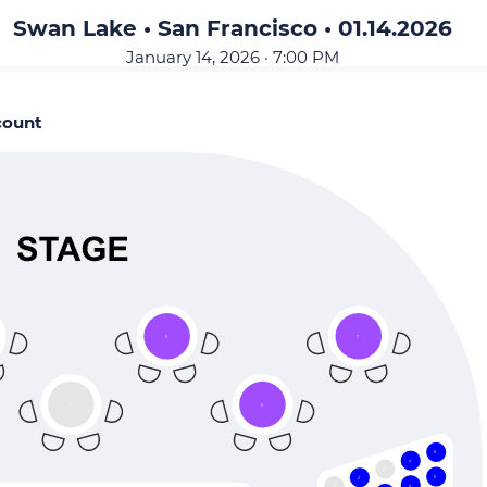
Swan Lake • San Francisco • 01.14.2026
January 14, 2026 · 7:00 PM
count
5
7
4
6
5
4
3
5
2
4
1