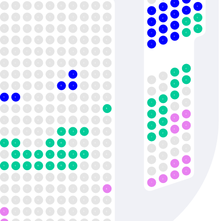
3
5
6
7
8
9
10
11
12
13
14
5
2
4
1
3
5
6
7
8
9
10
11
12
13
14
5
2
4
1
3
5
6
7
8
9
10
11
12
13
14
5
2
4
1
3
5
6
7
8
9
10
11
12
13
14
2
1
5
6
7
8
9
10
11
12
13
14
5
6
7
8
9
10
11
12
13
14
4
3
5
6
7
8
9
10
11
12
13
14
2
4
1
3
5
6
7
8
9
10
11
12
13
14
2
4
1
3
5
6
7
8
9
10
11
12
13
14
2
4
1
3
5
6
7
8
9
10
11
12
13
14
2
4
1
3
5
6
7
8
9
10
11
12
13
14
2
4
1
3
5
6
7
8
9
10
11
12
13
14
2
4
1
3
5
6
7
8
9
10
11
12
13
14
2
4
1
3
5
6
7
8
9
10
11
12
13
14
2
4
1
3
5
6
7
8
9
10
11
12
13
14
2
4
1
3
5
6
7
8
9
10
11
12
13
14
2
1
5
6
7
8
9
10
11
12
13
14
5
6
7
8
9
10
11
12
13
14
5
6
7
8
9
10
11
12
13
14