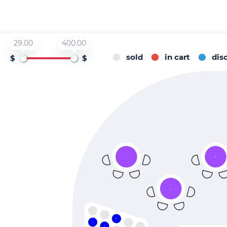
29.00
400.00
sold
in cart
dis
$
$
1
3
2
1
2
3
1
4
2
5