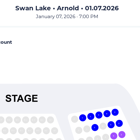
Swan Lake • Arnold • 01.07.2026
January 07, 2026 · 7:00 PM
count
12
10
8
6
4
2
107
106
105
104
103
102
101
12
10
8
6
4
2
107
106
105
104
103
102
101
12
10
8
6
4