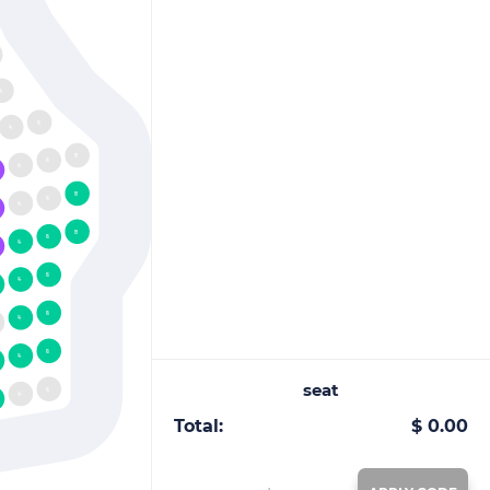
14
16
14
18
16
14
18
16
14
18
16
14
16
14
16
14
16
14
seat
16
14
Total:
$ 0.00