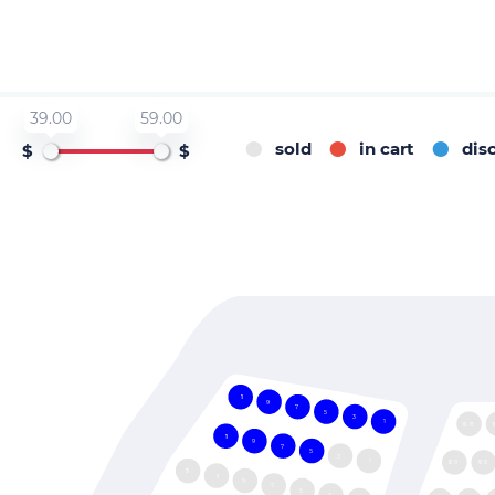
None
None
39.00
59.00
sold
in cart
dis
$
$
11
9
7
5
3
1
108
11
9
7
5
3
1
109
108
13
11
9
7
5
3