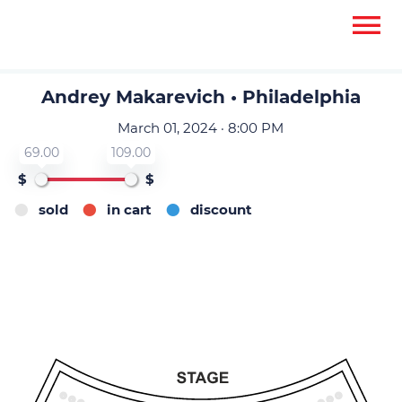
None
None
Andrey Makarevich • Philadelphia
March 01, 2024 · 8:00 PM
69.00
109.00
$
$
sold
in cart
discount
15
16
13
14